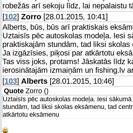
robežās arī sekoju līdz, lai nepalaistu
[
102
]
Zorro
[28.01.2015, 10:41]
Alberts, būs, būs arī praktiskais eks
Uztaisīs pēc autoskolas modeļa. Iesi 
praktiskajām stundām, tad liksi skolas 
Ja izgāzīsies, piķosi par atkārtotu ek
Tas viss joks, protams! Jāskatās līdz ka
ierosinātajām izmaiņām un fishing.lv a
[
103
]
Alberts
[28.01.2015, 10:46]
Quote
Zorro
(
)
Uztaisīs pēc autoskolas modeļa. Iesi sākumā 
stundām, tad liksi skolas eksāmenu, tad central
atkārtotu eksāmenu