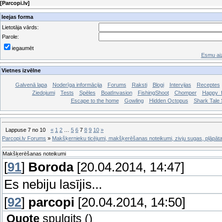
[
Parcopi.lv
]
Ieejas forma
Lietotāja vārds:
Parole:
iegaumēt
Esmu aiz
Vietnes izvēlne
Galvenā lapa
Noderīga informācija
Forums
Raksti
Blogi
Intervijas
Receptes
Ziedojumi
Tests
Spēles
BoatInvasion
FishingShoot
Chomper
Happy_f
Escape to the home
Gowling
Hidden Octopus
Shark Tale S
Lappuse
7
no
10
«
1
2
…
5
6
7
8
9
10
»
Parcopi.lv Forums
»
Makšķernieku ticējumi, makšķerēšanas noteikumi, zivju sugas, pļāpāt
Makšķerēšanas noteikumi
[
91
]
Boroda
[20.04.2014, 14:47]
Es nebiju lasījis...
[
92
]
parcopi
[20.04.2014, 14:50]
Quote
spulgits
(
)