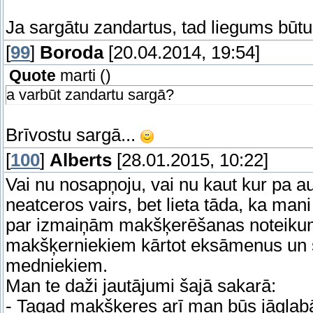
Ja sargātu zandartus, tad liegums būtu 
[
99
]
Boroda
[20.04.2014, 19:54]
Quote
marti
(
)
a varbūt zandartu sargā?
Brīvostu sargā...
[
100
]
Alberts
[28.01.2015, 10:22]
Vai nu nosapņoju, vai nu kaut kur pa aus
neatceros vairs, bet lieta tāda, ka ma
par izmaiņām makšķerēšanas noteikumo
makšķerniekiem kārtot eksāmenus un s
medniekiem.
Man te daži jautājumi šajā sakarā:
- Tagad makšķeres arī man būs jāglabā s