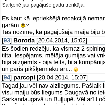
Sarķenē jau pagājušo gadu trenkāja.
Es kaut kā iepriekšējā redakcijā nemanīj
garām
Tas nozīmē, ka pagājušajā maijā biju 
[
93
]
Boroda
[20.04.2014, 15:02]
Es šodien redzēju, ka vismaz 2 spiningo
tilta. Iespējams, mētāja gumijas vai v
bija aizņemts - bija telts, bija kompāni
un pāris pikšķernieku arī...
[
94
]
parcopi
[20.04.2014, 15:07]
Tagad jau vēl nav aizliegums. Pašlaik i
visu maiju būs liegums Daugavā no ietek
Sarkandaugavā un Buļļupē. Vēl arī Loču