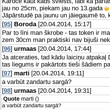
Karoče kaut kāds sviests, labi ka pārlas
jau no 25cm, piekam jau no 13.gada
Jāpārstudē pa jaunu un jāiegaumē to,
[
95
]
Boroda
[20.04.2014, 15:17]
Par to līni man škrobe - tas token ir m
zem 30cm man praktiski nav bijuši nekad
[
96
]
urmaas
[20.04.2014, 17:44]
Ja atceraties, tad kādu laiciņu atpak
tas liegums ir pakārtots tieši šādiem 
[
97
]
marti
[20.04.2014, 19:11]
a varbūt zandartu sargā?
[
98
]
urmaas
[20.04.2014, 19:31]
Quote
marti
(
)
a varbūt zandartu sargā?