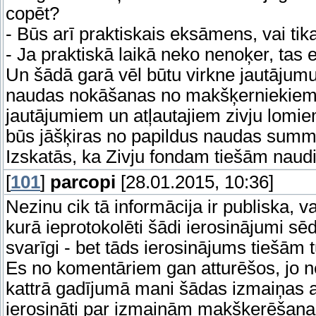
copēt?
- Būs arī praktiskais eksāmens, vai tika
- Ja praktiskā laikā neko nenoķer, tas
Un šādā garā vēl būtu virkne jautājumu
naudas nokāšanas no makšķerniekiem. 
jautājumiem un atļautajiem zivju lomie
būs jāšķiras no papildus naudas summas
Izskatās, ka Zivju fondam tiešām naudiņ
[
101
]
parcopi
[28.01.2015, 10:36]
Nezinu cik tā informācija ir publiska, v
kurā ieprotokolēti šādi ierosinājumi sē
svarīgi - bet tāds ierosinājums tiešām tur
Es no komentāriem gan atturēšos, jo ne
kattrā gadījumā mani šādas izmaiņas arī 
ierosināti par izmaiņām makšķerēšana