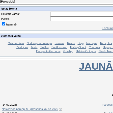
[
Parcopi.lv
]
Ieejas forma
Lietotāja vārds:
Parole:
iegaumēt
Esmu aiz
Vietnes izvēlne
Galvenā lapa
Noderīga informācija
Forums
Raksti
Blogi
Intervijas
Receptes
Ziedojumi
Tests
Spēles
BoatInvasion
FishingShoot
Chomper
Happy_f
Escape to the home
Gowling
Hidden Octopus
Shark Tale S
JAUNĀ
[14.02.2026]
[
Parcopi.l
Noslēdzies parcopi.lv Bļitkošanas kauss 2026
(
0
)