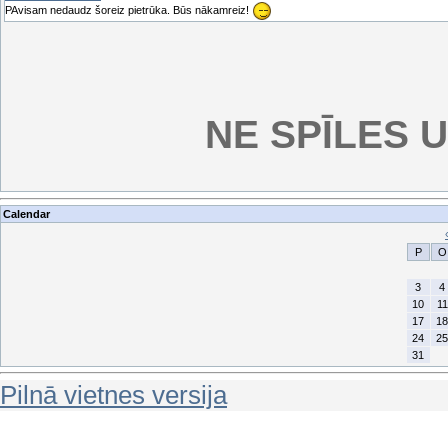
PAvisam nedaudz šoreiz pietrūka. Būs nākamreiz!
NE SPĪLES U
Calendar
P
O
3
4
10
11
17
18
24
25
31
Pilnā vietnes versija