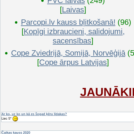
PVC laivas
(249)
[
Laivas
]
Parcopi.lv kauss bļitkošanā!
(96)
[
Kopīgi izbraucieni, salidojumi,
sacensības
]
Cope Zviedrijā, Somijā, Norvēģijā
(
[
Cope ārpus Latvijas
]
JAUNĀKI
Ar ko, uz ko un kā es šogad ķēru līdakas?
Liec 5"
Čaikas kauss 2020