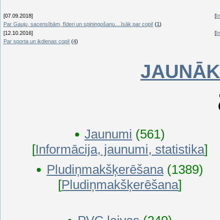
[07.09.2018]
[
I
Par Gauju, sacensībām, fīderi un spiningošanu....īsāk par copi!
(
1
)
[12.10.2016]
[
I
Par sporta un ikdienas copi!
(
4
)
JAUNĀK
Jaunumi
(561)
[
Informācija, jaunumi, statistika
]
Pludiņmakšķerēšana
(1389)
[
Pludiņmakšķerēšana
]