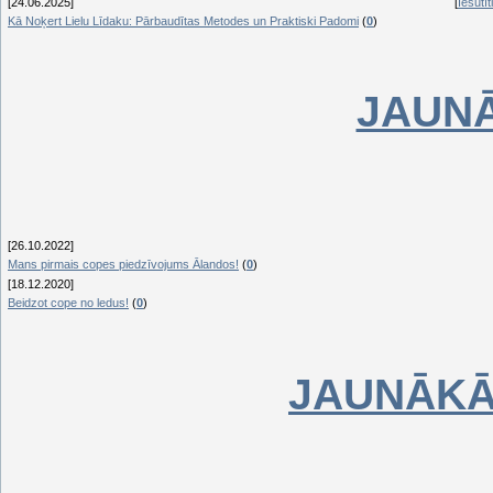
[24.06.2025]
[
Iesūtīt
Kā Noķert Lielu Līdaku: Pārbaudītas Metodes un Praktiski Padomi
(
0
)
JAUNĀ
[26.10.2022]
Mans pirmais copes piedzīvojums Ālandos!
(
0
)
[18.12.2020]
Beidzot cope no ledus!
(
0
)
JAUNĀKĀ