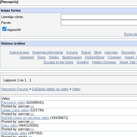
[
Parcopi.lv
]
Ieejas forma
Lietotāja vārds:
Parole:
iegaumēt
Esmu aiz
Vietnes izvēlne
Galvenā lapa
Noderīga informācija
Forums
Raksti
Blogi
Intervijas
Receptes
Ziedojumi
Tests
Spēles
BoatInvasion
FishingShoot
Chomper
Happy_f
Escape to the home
Gowling
Hidden Octopus
Shark Tale S
Lappuse
1
no
1
1
Parcopi.lv Forums
»
Dažādas bildes un video
»
Video
Video
Parcopi.lv video
(
620
/
86541
)
Posted by:
parcopi
»»
Lielais Loms video
(
12
/
1730
)
Posted by:
parcopi
»»
Dažādi copes un necopes video
(
193
/
35871
)
Posted by:
parcopi
»»
Joku video
(
964
/
129260
)
Posted by:
parcopi
»»
Vēžošanas video
(
24
/
7352
)
Posted by:
eduks
»»