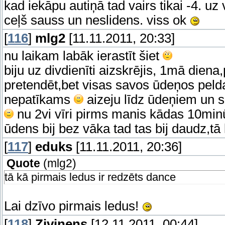
kad iekāpu autiņā tad vairs tikai -4. uz v
ceļš sauss un neslidens. viss ok
[
116
]
mlg2
[11.11.2011, 20:33]
nu laikam labāk ierastīt šiet
biju uz divdienīti aizskrējis, 1mā dien
pretendēt,bet visas savos ūdeņos pel
nepatīkams
aizeju līdz ūdeņiem un 
nu 2vi vīri pirms manis kādas 10minū
ūdens bij bez vāka tad tas bij daudz,tā
[
117
]
eduks
[11.11.2011, 20:36]
Quote
(
mlg2
)
tā kā pirmais ledus ir redzēts dance
Lai dzīvo pirmais ledus!
[
118
]
Zivinens
[12.11.2011, 00:44]