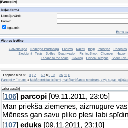
[
Parcopi.lv
]
Ieejas forma
Lietotāja vārds:
Parole:
iegaumēt
Esmu aiz
Vietnes izvēlne
Galvenā lapa
Noderīga informācija
Forums
Raksti
Blogi
Intervijas
Receptes
Ziedojumi
Tests
Spēles
BoatInvasion
FishingShoot
Chomper
Happy_f
Escape to the home
Gowling
Hidden Octopus
Shark Tale S
Lappuse
8
no
86
«
1
2
…
6
7
8
9
10
…
85
86
»
Parcopi.lv Forums
»
Makšķernieku ticējumi, makšķerēšanas noteikumi, zivju sugas, pļāpāt
Laika apstākļi
[
106
]
parcopi
[09.11.2011, 23:05]
Man priekšā ziemenes, aizmugurē va
Mēness gan savu pliko plesi labi spīdina
[
107
]
eduks
[09.11.2011, 23:10]