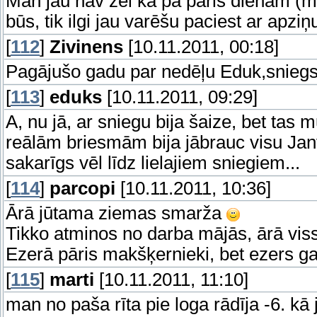
Man jau nav žēl ka pa pāris dienām (m
būs, tik ilgi jau varēšu paciest ar apzi
[
112
]
Zivinens
[10.11.2011, 00:18]
Pagājušo gadu par nedēļu Eduk,snieg
[
113
]
eduks
[10.11.2011, 09:29]
A, nu jā, ar sniegu bija šaize, bet tas
reālām briesmām bija jābrauc visu Ja
sakarīgs vēl līdz lielajiem sniegiem...
[
114
]
parcopi
[10.11.2011, 10:36]
Ārā jūtama ziemas smarža
Tikko atminos no darba mājās, ārā viss
Ezerā pāris makšķernieki, bet ezers g
[
115
]
marti
[10.11.2011, 11:10]
man no paša rīta pie loga rādīja -6. kā j