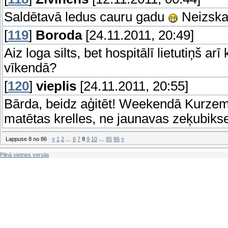
Saldētavā ledus cauru gadu
Neizskat
[
119
]
Boroda
[24.11.2011, 20:49]
Aiz loga silts, bet hospitālī lietutiņš ar
vīkendā?
[
120
]
vieplis
[24.11.2011, 20:55]
Bārda, beidz aģitēt! Weekendā Kurzeme
matētas krelles, ne jaunavas zeķubiks
Lappuse
8
no
86
«
1
2
…
6
7
8
9
10
…
85
86
»
Pilnā vietnes versija