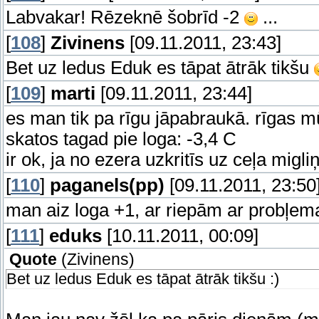
Labvakar! Rēzeknē šobrīd -2
...
[
108
]
Zivinens
[09.11.2011, 23:43]
Bet uz ledus Eduk es tāpat ātrāk tikšu
[
109
]
marti
[09.11.2011, 23:44]
es man tik pa rīgu jāpabraukā. rīgas mūr
skatos tagad pie loga: -3,4 C
ir ok, ja no ezera uzkritīs uz ceļa migli
[
110
]
paganels(pp)
[09.11.2011, 23:50
man aiz loga +1, ar riepām ar probļema,
[
111
]
eduks
[10.11.2011, 00:09]
Quote
(
Zivinens
)
Bet uz ledus Eduk es tāpat ātrāk tikšu :)