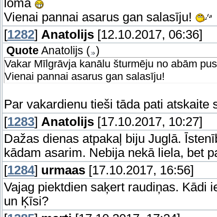
loma
Vienai pannai asarus gan salasīju!
[
1282
]
Anatolijs
[12.10.2017, 06:36]
Quote
Anatolijs
(
)
Vakar Mīlgrāvja kanālu šturmēju no abām pusē
Vienai pannai asarus gan salasīju!
Par vakardienu tieši tāda pati atskaite
[
1283
]
Anatolijs
[17.10.2017, 10:27]
Dažas dienas atpakaļ biju Juglā. Īstenībā
kādam asarim. Nebija nekā liela, bet p
[
1284
]
urmaas
[17.10.2017, 16:56]
Vajag piektdien saķert raudiņas. Kādi i
un Ķīsi?