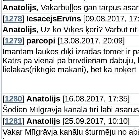
Anatolijs
, Vakarbuļļos gan tārpus asari
[
1278
]
IesacejsErvīns
[09.08.2017, 17
Anatolijs
, Uz ko Vīķes ķēri? Varbūt rī
[
1279
]
parcopi
[13.08.2017, 20:09]
Imantam laukos dīķi izrādās tomēr ir p
Katrs pa vienai pa brīvdienām dabūju, be
lielākas(riktīgie makani), bet kā noķer
[
1280
]
Anatolijs
[16.08.2017, 17:35]
Šodien Mīlgrāvja kanālā tīri labi asaru
[
1281
]
Anatolijs
[25.09.2017, 10:10]
Vakar Mīlgrāvja kanālu šturmēju no ab