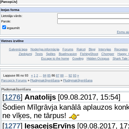
[
Parcopi.lv
]
Ieejas forma
Lietotāja vārds:
Parole:
iegaumēt
Esmu aiz
Vietnes izvēlne
Galvenā lapa
Noderīga informācija
Forums
Raksti
Blogi
Intervijas
Receptes
Ziedojumi
Tests
Spēles
BoatInvasion
FishingShoot
Chomper
Happy_f
Escape to the home
Gowling
Hidden Octopus
Shark Tale S
Lappuse
86
no
93
«
1
2
…
84
85
86
87
88
…
92
93
»
Parcopi.lv Forums
»
Pludiņmakšķerēšana
»
Pludiņmakšķerēšana
Pludiņmakšķerēšana
[
1276
]
Anatolijs
[09.08.2017, 15:54]
Šodien Mīlgrāvja kanālā aplauzos konkrē
ne vīķes, ne tārpus!
[
1277
]
IesacejsErvīns
[09.08.2017, 17