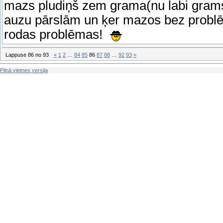
mazs pludiņš zem grama(nu labi grams)
auzu pārslām un ķer mazos bez probl
rodas problēmas!
Lappuse
86
no
93
«
1
2
…
84
85
86
87
88
…
92
93
»
Pilnā vietnes versija