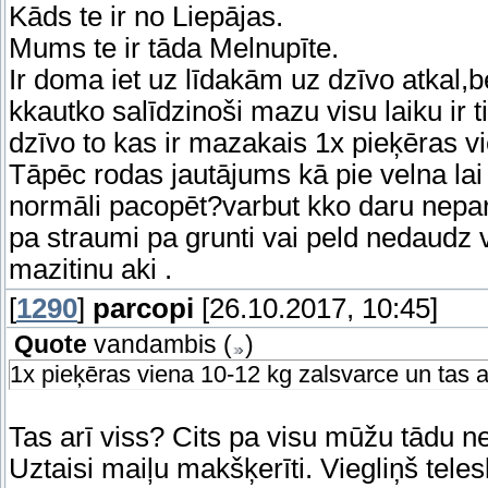
Kāds te ir no Liepājas.
Mums te ir tāda Melnupīte.
Ir doma iet uz līdakām uz dzīvo atkal,
kkautko salīdzinoši mazu visu laiku ir
dzīvo to kas ir mazakais 1x pieķēras vi
Tāpēc rodas jautājums kā pie velna lai
normāli pacopēt?varbut kko daru nepare
pa straumi pa grunti vai peld nedaudz
mazitinu aki .
[
1290
]
parcopi
[26.10.2017, 10:45]
Quote
vandambis
(
)
1x pieķēras viena 10-12 kg zalsvarce un tas a
Tas arī viss? Cits pa visu mūžu tādu 
Uztaisi maiļu makšķerīti. Viegliņš tele