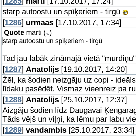
[
1285
]
marti
[17.10.2017, 17:24]
starp autoostu un spīķeriem - tirgū
[
1286
]
urmaas
[17.10.2017, 17:34]
Quote
marti
(
)
starp autoostu un spīķeriem - tirgū
Tad jau labāk zināmajā vietā "murdiņu"
[
1287
]
Anatolijs
[19.10.2017, 14:20]
Žēl, ka šodien neizgāju uz copi - ideāls
līdaku pasēdēt. Vismaz vieenreiz pa 
[
1288
]
Anatolijs
[25.10.2017, 12:37]
Aizgāju šodien līdz Daugavai Ķengaragā
Tāds vējš un viļņi, ka lēmu par labu vi
[
1289
]
vandambis
[25.10.2017, 23:34]